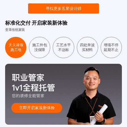
寻找更多五星设计师
标准化交付 开启家装新体验
变革传统家装
天天请假
施工外包
工艺水平
四处奔波
增项不停
跑工地
没保障
不达标
买材料
延期不止
立即开启家装新体验