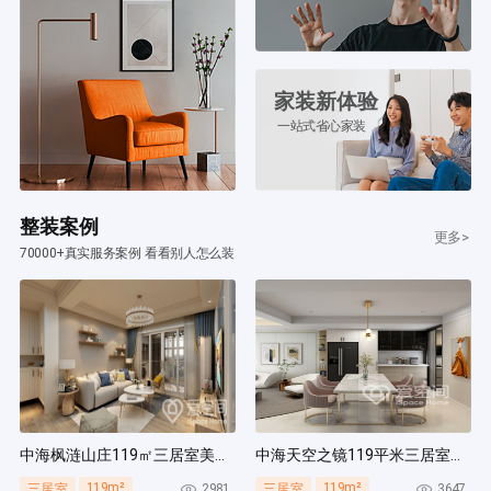
家装新体验
一站式省心家装
整装案例
更多>
70000+真实服务案例 看看别人怎么装
中海枫涟山庄119㎡三居室美式风装修案例
中海天空之镜119平米三居室北欧风装修案例
119m²
119m²
2981
3647
三居室
三居室