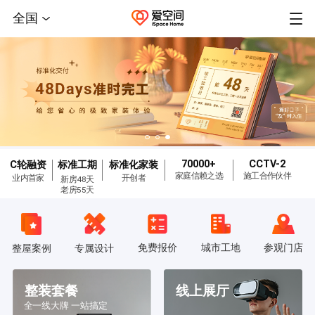
全国
70000+
CCTV-2
C轮融资
标准工期
标准化家装
家庭信赖之选
施工合作伙伴
业内首家
开创者
新房48天
老房55天
免费报价
城市工地
参观门店
整屋案例
专属设计
整装套餐
线上展厅
全一线大牌 一站搞定