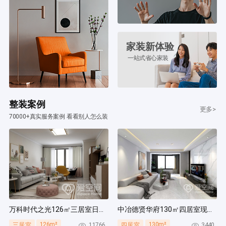
家装新体验
一站式省心家装
整装案例
更多>
70000+真实服务案例 看看别人怎么装
万科时代之光126㎡三居室日式风装修案例
中冶德贤华府130㎡四居室现代简约风装修案例
126m²
130m²
11766
3440
三居室
四居室