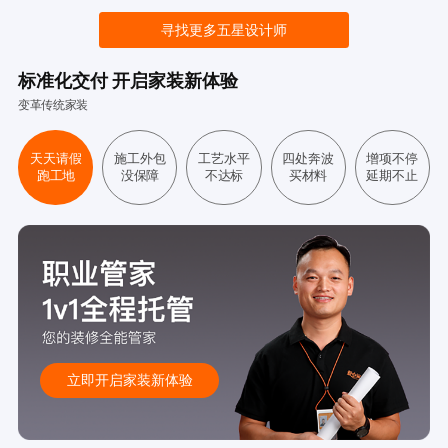
寻找更多五星设计师
标准化交付 开启家装新体验
变革传统家装
天天请假
施工外包
工艺水平
四处奔波
增项不停
跑工地
没保障
不达标
买材料
延期不止
立即开启家装新体验