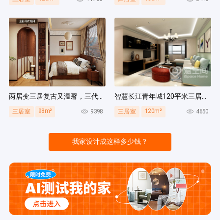
两居变三居复古又温馨，三代人同住无压力，收纳量超绝！
智慧长江青年城120平米三居室现代风装修案例
98m²
120m²
9398
4650
三居室
三居室
我家设计成这样多少钱？