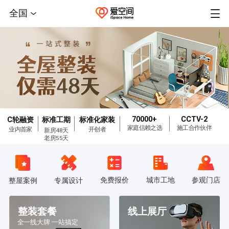
全国
70000+
CCTV-2
C轮融资
标准工期
标准化家装
家庭信赖之选
施工合作伙伴
业内首家
开创者
新房48天
老房55天
免费报价
城市工地
参观门店
整屋案例
专属设计
整装套餐
线上展厅
全一线大牌 一站搞定