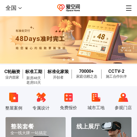
全国
70000+
CCTV-2
C轮融资
标准工期
标准化家装
家庭信赖之选
施工合作伙伴
业内首家
开创者
新房48天
老房55天
免费报价
城市工地
参观门店
整屋案例
专属设计
整装套餐
线上展厅
全一线大牌 一站搞定