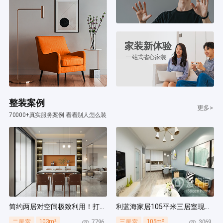
家装新体验
一站式省心家装
整装案例
更多>
70000+真实服务案例 看看别人怎么装
简约两居对空间极致利用！打造多组通顶柜，整齐能装！
利蓝海家居105平米三居室现代简约风装修案例
103m²
105m²
7796
3069
二居室
三居室