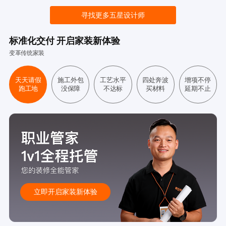
寻找更多五星设计师
标准化交付 开启家装新体验
变革传统家装
天天请假
施工外包
工艺水平
四处奔波
增项不停
跑工地
没保障
不达标
买材料
延期不止
立即开启家装新体验