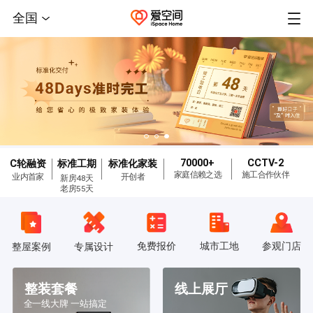
全国
70000+
CCTV-2
C轮融资
标准工期
标准化家装
家庭信赖之选
施工合作伙伴
业内首家
开创者
新房48天
老房55天
免费报价
城市工地
参观门店
整屋案例
专属设计
整装套餐
线上展厅
全一线大牌 一站搞定