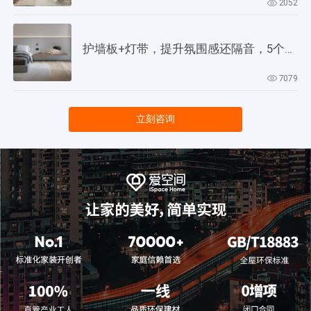
2052
护墙板+灯带，提升氛围感还隔音，5个灵感供参考！
7079
立刻咨询