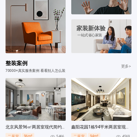
家装新体验
一站式省心家装
整装案例
更多>
70000+真实服务案例 看看别人怎么装
北京风景96㎡两居室现代简约风装修案例
鑫阳花园1栋94平米两居室现代简约风装修案例
96m²
94m²
5466
4569
二居室
二居室