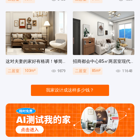
这对夫妻的家好有格调！够简洁还复古，好打扫卫生太贴心~
招商都会中心85㎡两居室现代简约风装修案例
103m²
85m²
9879
11648
二居室
二居室
我家设计成这样多少钱？