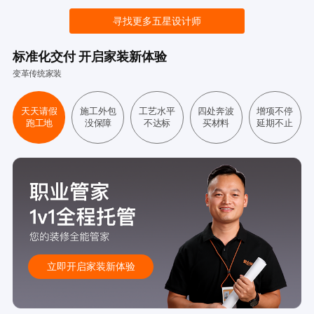
寻找更多五星设计师
标准化交付 开启家装新体验
变革传统家装
天天请假
施工外包
工艺水平
四处奔波
增项不停
跑工地
没保障
不达标
买材料
延期不止
立即开启家装新体验