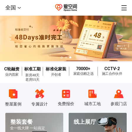
全国
70000+
CCTV-2
C轮融资
标准工期
标准化家装
家庭信赖之选
施工合作伙伴
业内首家
开创者
新房48天
老房55天
免费报价
城市工地
参观门店
整屋案例
专属设计
整装套餐
线上展厅
全一线大牌 一站搞定