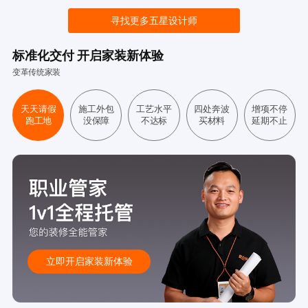
寻找更多五星设计师
标准化交付 开启家装新体验
变革传统家装
天天请假
施工外包
工艺水平
四处奔波
增项不停
跑工地
没保障
不达标
买材料
延期不止
立即开启家装新体验