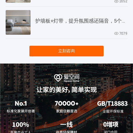
2052
护墙板+灯带，提升氛围感还隔音，5个灵感供参考！
7079
立刻咨询