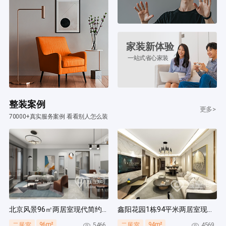
家装新体验
一站式省心家装
整装案例
更多>
70000+真实服务案例 看看别人怎么装
北京风景96㎡两居室现代简约风装修案例
鑫阳花园1栋94平米两居室现代简约风装修案例
96m²
94m²
5466
4569
二居室
二居室