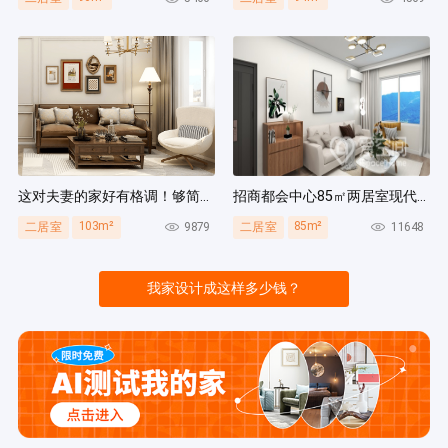
这对夫妻的家好有格调！够简洁还复古，好打扫卫生太贴心~
招商都会中心85㎡两居室现代简约风装修案例
103m²
85m²
9879
11648
二居室
二居室
我家设计成这样多少钱？