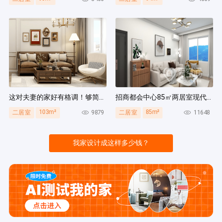
这对夫妻的家好有格调！够简洁还复古，好打扫卫生太贴心~
招商都会中心85㎡两居室现代简约风装修案例
103m²
85m²
9879
11648
二居室
二居室
我家设计成这样多少钱？