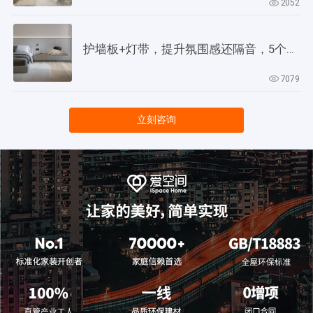
2052
护墙板+灯带，提升氛围感还隔音，5个灵感供参考！
7079
立刻咨询