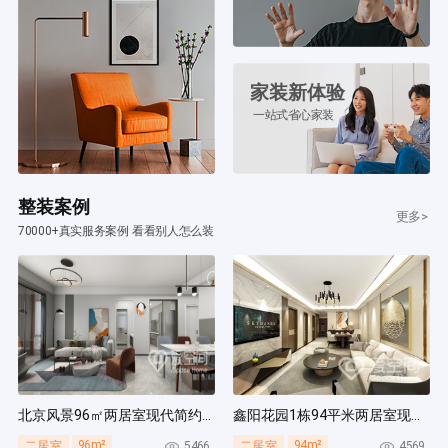
家装新体验
一站式省心家装
整装案例
更多>
70000+真实服务案例 看看别人怎么装
北京风景96㎡两居室现代简约风装修案例
鑫阳花园1栋94平米两居室现代简约风装修案例
96m²
94m²
5466
4569
二居室
二居室