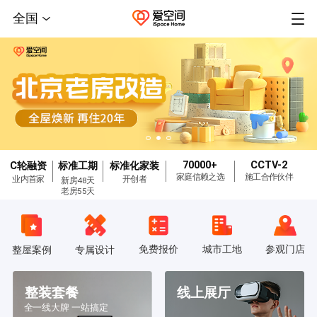
全国
70000+
CCTV-2
C轮融资
标准工期
标准化家装
家庭信赖之选
施工合作伙伴
业内首家
开创者
新房48天
老房55天
免费报价
城市工地
参观门店
整屋案例
专属设计
整装套餐
线上展厅
全一线大牌 一站搞定