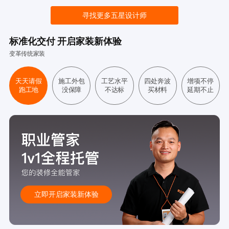
寻找更多五星设计师
标准化交付 开启家装新体验
变革传统家装
天天请假
施工外包
工艺水平
四处奔波
增项不停
跑工地
没保障
不达标
买材料
延期不止
立即开启家装新体验